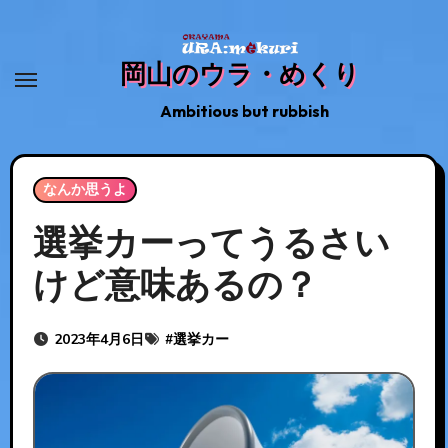
内
容
岡山のウラ・めくり
を
ス
Ambitious but rubbish
キ
ッ
プ
なんか思うよ
選挙カーってうるさい
けど意味あるの？
2023年4月6日
#
選挙カー