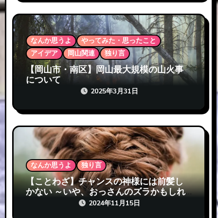
なんか思うよ
やってみた・思ったこと
アイデア
岡山関連
独り言
【岡山市・南区】岡山最大規模の山火事
について
2025年3月31日
なんか思うよ
独り言
【ことわざ】チャンスの神様には前髪し
かない ～いや、おっさんのズラかもしれ
ない…
2024年11月15日