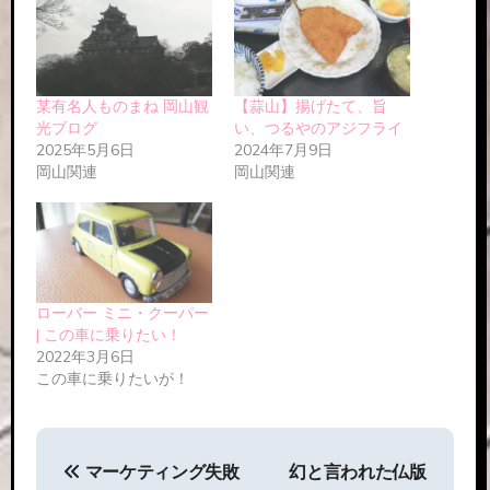
某有名人ものまね 岡山観
【蒜山】揚げたて、旨
光ブログ
い、つるやのアジフライ
2025年5月6日
2024年7月9日
岡山関連
岡山関連
ローバー ミニ・クーパー
| この車に乗りたい！
2022年3月6日
この車に乗りたいが！
投
マーケティング失敗
幻と言われた仏版