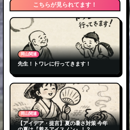
こちらが見られてます！
岡山関連
先生！トワレに行ってきます！
岡山関連
【アイデア・提言】夏の暑さ対策 今年
の夏は『着るアイスノン』！？