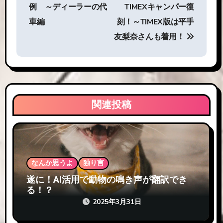
稿
例 ～ディーラーの代
TIMEXキャンパー復
ナ
車編
刻！～TIMEX版は平手
ビ
友梨奈さんも着用！
ゲ
ー
シ
関連投稿
ョ
ン
なんか思うよ
独り言
遂に！AI活用で動物の鳴き声が翻訳でき
る！？
2025年3月31日